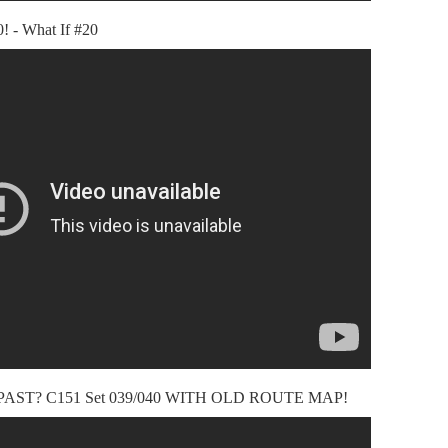
- What If #20
PAST? C151 Set 039/040 WITH OLD ROUTE MAP!