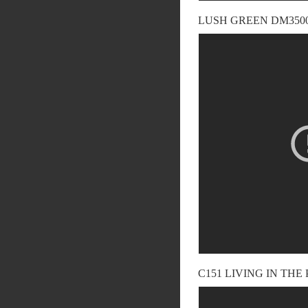
LUSH GREEN DM3500! 
C151 LIVING IN THE 