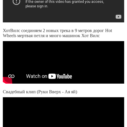
ХотВилс соединяем 2 новых трека в 9 метров дорог Hot
Wheels мертвая петля и много машинок Хот Вилс
Свадебный клип (Руки Вверх - Ая яй)