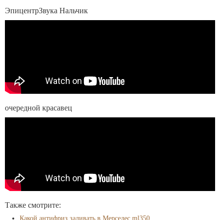
ЭпицентрЗвука Нальчик
очередной красавец
Также смотрите:
Какой антифриз заливать в Мерседес ml350