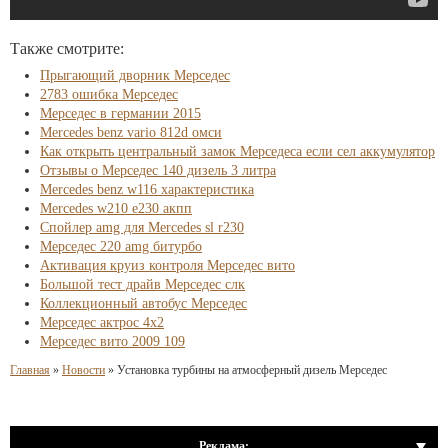
Также смотрите:
Прыгающий дворник Мерседес
2783 ошибка Мерседес
Мерседес в германии 2015
Mercedes benz vario 812d омси
Как открыть центральный замок Мерседеса если сел аккумулятор
Отзывы о Мерседес 140 дизель 3 литра
Mercedes benz w116 характеристика
Mercedes w210 e230 акпп
Спойлер amg для Mercedes sl r230
Мерседес 220 amg битурбо
Активация круиз контроля Мерседес вито
Большой тест драйв Мерседес слк
Коллекционный автобус Мерседес
Мерседес актрос 4х2
Мерседес вито 2009 109
Главная
»
Новости
»
Установка турбины на атмосферный дизель Мерседес
Реклама: