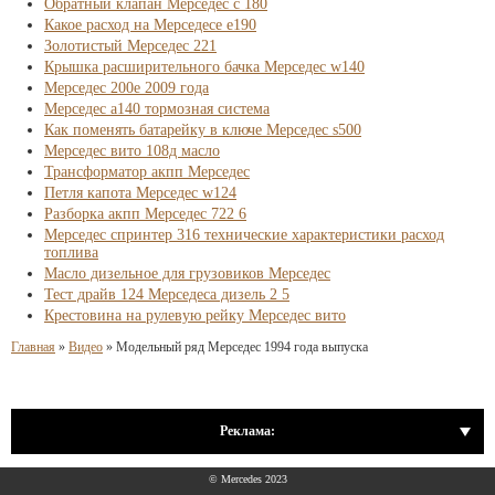
Обратный клапан Мерседес с 180
Какое расход на Мерседесе е190
Золотистый Мерседес 221
Крышка расширительного бачка Мерседес w140
Мерседес 200е 2009 года
Мерседес а140 тормозная система
Как поменять батарейку в ключе Мерседес s500
Мерседес вито 108д масло
Трансформатор акпп Мерседес
Петля капота Мерседес w124
Разборка акпп Мерседес 722 6
Мерседес спринтер 316 технические характеристики расход
топлива
Масло дизельное для грузовиков Мерседес
Тест драйв 124 Мерседеса дизель 2 5
Крестовина на рулевую рейку Мерседес вито
Главная
»
Видео
»
Модельный ряд Мерседес 1994 года выпуска
Реклама:
© Mercedes 2023