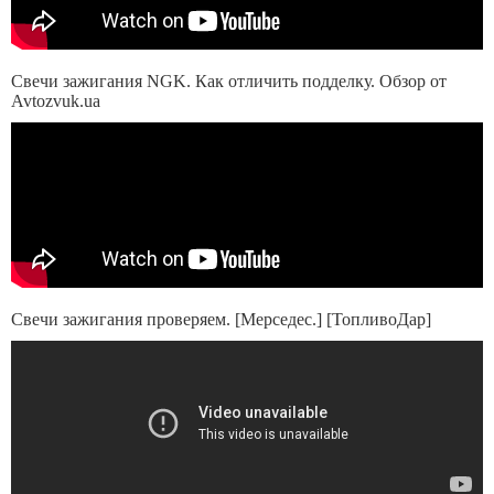
Свечи зажигания NGK. Как отличить подделку. Обзор от
Avtozvuk.ua
Свечи зажигания проверяем. [Мерседес.] [ТопливоДар]