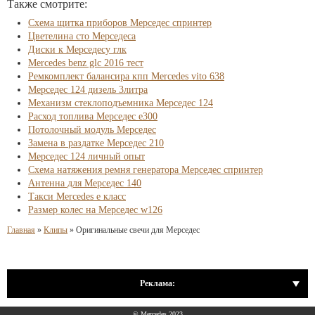
Также смотрите:
Схема щитка приборов Мерседес спринтер
Цветелина сто Мерседеса
Диски к Мерседесу глк
Mercedes benz glc 2016 тест
Ремкомплект балансира кпп Mercedes vito 638
Мерседес 124 дизель 3литра
Механизм стеклоподъемника Мерседес 124
Расход топлива Мерседес e300
Потолочный модуль Мерседес
Замена в раздатке Мерседес 210
Мерседес 124 личный опыт
Схема натяжения ремня генератора Мерседес спринтер
Антенна для Мерседес 140
Такси Mercedes е класс
Размер колес на Мерседес w126
Главная
»
Клипы
»
Оригинальные свечи для Мерседес
Реклама:
© Mercedes 2023