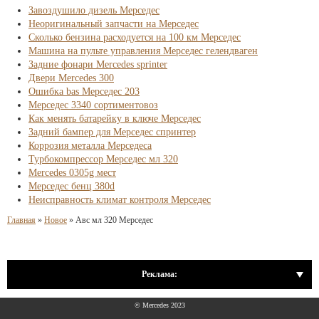
Завоздушило дизель Мерседес
Неоригинальный запчасти на Мерседес
Сколько бензина расходуется на 100 км Мерседес
Машина на пульте управления Мерседес гелендваген
Задние фонари Mercedes sprinter
Двери Mercedes 300
Ошибка bas Мерседес 203
Мерседес 3340 сортиментовоз
Как менять батарейку в ключе Мерседес
Задний бампер для Мерседес спринтер
Коррозия металла Мерседеса
Турбокомпрессор Мерседес мл 320
Mercedes 0305g мест
Мерседес бенц 380d
Неисправность климат контроля Мерседес
Главная
»
Новое
»
Авс мл 320 Мерседес
Реклама:
© Mercedes 2023