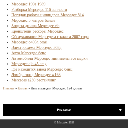
Мерседес 190е 1989
Разборка Мерседес 116 запчасти
Порядок работы цилиндров Мерседес 814
Мерседес 5 литров банан
Защита днища Мерседес cla
Кронштейн рессоры Мерседес
Обслуживание Мерседеса с класса 2007 года
Мерседес o405n omsi
Электросхема Мерседес 508д
Aвто Мерседес бенс
Автомобили Мерседес минивены все марки
Мерседес qla 45 amg
Где находится завод Мерседес бенц
Лямбда зонд Мерседес w168
Mercedes e230 рестайлинг
Главная
»
Клипы
»
Двигатель для Мерседес 124 дизель
Реклама:
© Mercedes 2023