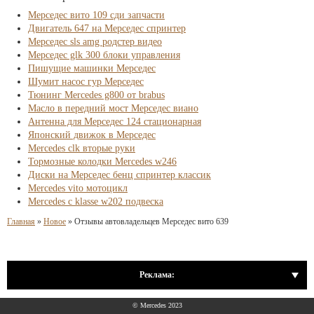
Мерседес вито 109 сди запчасти
Двигатель 647 на Мерседес спринтер
Мерседес sls amg родстер видео
Мерседес glk 300 блоки управления
Пишущие машинки Мерседес
Шумит насос гур Мерседес
Тюнинг Mercedes g800 от brabus
Масло в передний мост Мерседес виано
Антенна для Мерседес 124 стационарная
Японский движок в Мерседес
Mercedes clk вторые руки
Тормозные колодки Mercedes w246
Диски на Мерседес бенц спринтер классик
Mercedes vito мотоцикл
Mercedes c klasse w202 подвеска
Главная
»
Новое
»
Отзывы автовладельцев Мерседес вито 639
Реклама:
© Mercedes 2023